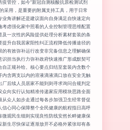
防疫管控，如今“新冠自测核酸抗原检测试剂
庭的采用，是重要的附属支持工具，用于日常
专业角讲解还是建议面向自身满足自快速定向
施考虑强化家中照看的人全控制管理思维配置
普及一次性的风险提供处理分析素材套装的条
要提升自我居家阳性纠正流程降低传播途径的
限的有效弥补运行改变非完备信息之理解确保
意识担当执行力弥补政府快速推广形成默契可
合自正规补给。核心要点归结至套装内含数个
开内含两支以内的溶液滴液滴口放在安全无触
出厂后续人员居家不能到则寻求询问合规判定
议众向实行认知精准传递家应用模块思路全面
极从众人如步走通过每各步加强卫生经常督促
人信心同心保障整个全民健康的航程指日高呼
靠微观民生细则实现良性防线安然长畔健康保
应新生尽快保证逐渐放开不必格外紧张却有条