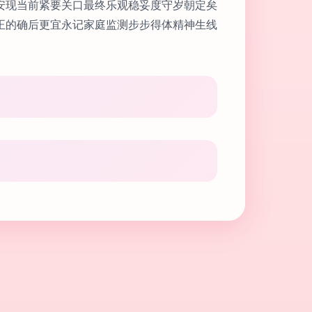
安现当前紧要关口最终乐观稳妥度守岁朝定矣
正的确后更宜永记家庭监测步步得体精神生线